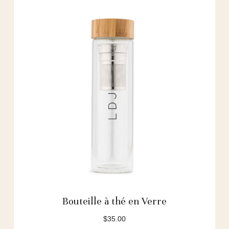
plus
ancien
Bouteille à thé en Verre
$
35.00