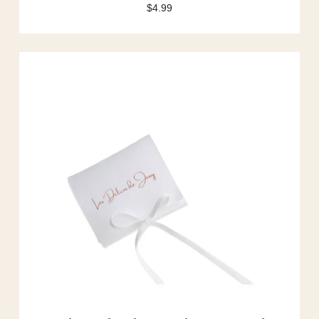
$
4.99