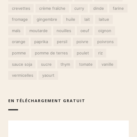
crevettes
crème fraîche
curry
dinde
farine
fromage
gingembre
huile
lait
laitue
maïs
moutarde
nouilles
oeuf
oignon
orange
paprika
persil
poivre
poivrons
pomme
pomme de terres
poulet
riz
sauce soja
sucre
thym
tomate
vanille
vermicelles
yaourt
EN TÉLÉCHARGEMENT GRATUIT