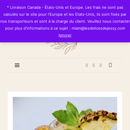
Les
* Livraison Canada - États-Unis et Europe. Les frais ne sont pas
Délices
calculés sur le site pour l'Europe et les Etats-Unis, ils sont fixés par
de
nos transporteurs et sont à la charge du client. Veuillez nous contacter
Jessy
pour plus d'informations à ce sujet : miam@lesdelicesdejessy.com
Ignorer