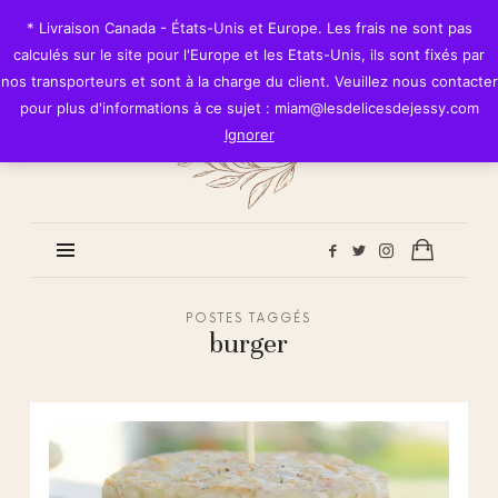
Les
* Livraison Canada - États-Unis et Europe. Les frais ne sont pas
Délices
calculés sur le site pour l'Europe et les Etats-Unis, ils sont fixés par
de
nos transporteurs et sont à la charge du client. Veuillez nous contacter
Jessy
pour plus d'informations à ce sujet : miam@lesdelicesdejessy.com
Ignorer
POSTES TAGGÉS
burger