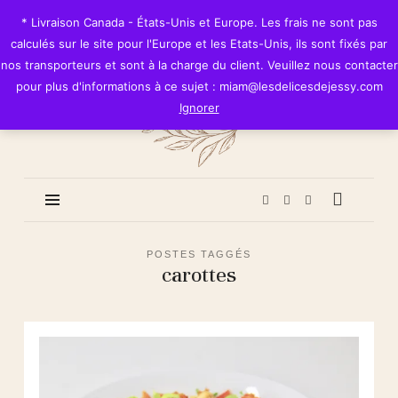
Les
* Livraison Canada - États-Unis et Europe. Les frais ne sont pas
Délices
calculés sur le site pour l'Europe et les Etats-Unis, ils sont fixés par
de
nos transporteurs et sont à la charge du client. Veuillez nous contacter
Jessy
pour plus d'informations à ce sujet : miam@lesdelicesdejessy.com
Ignorer
POSTES TAGGÉS
carottes