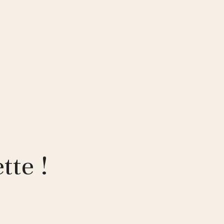
tte !
!