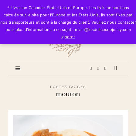
Les
* Livraison Canada - États-Unis et Europe. Les frais ne sont pas
Délices
calculés sur le site pour l'Europe et les Etats-Unis, ils sont fixés par
de
nos transporteurs et sont à la charge du client. Veuillez nous contacter
Jessy
pour plus d'informations à ce sujet : miam@lesdelicesdejessy.com
Ignorer
POSTES TAGGÉS
mouton