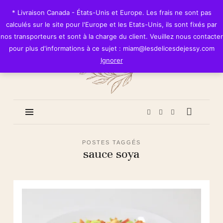
Les
* Livraison Canada - États-Unis et Europe. Les frais ne sont pas
Délices
calculés sur le site pour l'Europe et les Etats-Unis, ils sont fixés par
de
nos transporteurs et sont à la charge du client. Veuillez nous contacter
Jessy
pour plus d'informations à ce sujet : miam@lesdelicesdejessy.com
Ignorer
POSTES TAGGÉS
sauce soya