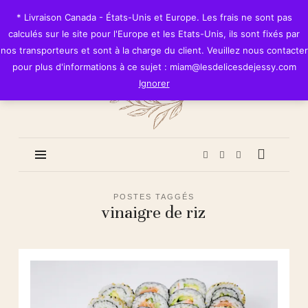
Les
* Livraison Canada - États-Unis et Europe. Les frais ne sont pas
Délices
calculés sur le site pour l'Europe et les Etats-Unis, ils sont fixés par
de
nos transporteurs et sont à la charge du client. Veuillez nous contacter
Jessy
pour plus d'informations à ce sujet : miam@lesdelicesdejessy.com
Ignorer
POSTES TAGGÉS
vinaigre de riz