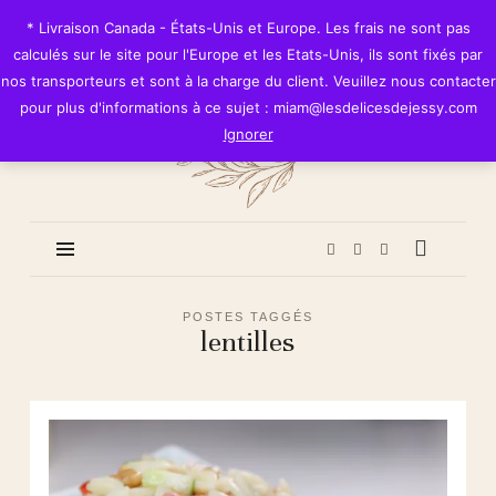
Les
* Livraison Canada - États-Unis et Europe. Les frais ne sont pas
Délices
calculés sur le site pour l'Europe et les Etats-Unis, ils sont fixés par
de
nos transporteurs et sont à la charge du client. Veuillez nous contacter
Jessy
pour plus d'informations à ce sujet : miam@lesdelicesdejessy.com
Ignorer
POSTES TAGGÉS
lentilles