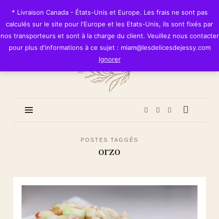
Les
* Livraison Canada - États-Unis et Europe. Les frais ne sont pas
Délices
calculés sur le site pour l'Europe et les Etats-Unis, ils sont fixés par
de
nos transporteurs et sont à la charge du client. Veuillez nous contacter
Jessy
pour plus d'informations à ce sujet : miam@lesdelicesdejessy.com
Ignorer
POSTES TAGGÉS
orzo