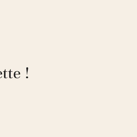
tte !
!