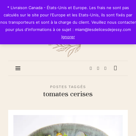
Les
* Livraison Canada - États-Unis et Europe. Les frais ne sont pas
Délices
calculés sur le site pour l'Europe et les Etats-Unis, ils sont fixés par
de
nos transporteurs et sont à la charge du client. Veuillez nous contacter
Jessy
pour plus d'informations à ce sujet : miam@lesdelicesdejessy.com
Ignorer
POSTES TAGGÉS
tomates cerises