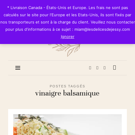
Les
* Livraison Canada - États-Unis et Europe. Les frais ne sont pas
Délices
calculés sur le site pour l'Europe et les Etats-Unis, ils sont fixés par
de
nos transporteurs et sont à la charge du client. Veuillez nous contacter
Jessy
pour plus d'informations à ce sujet : miam@lesdelicesdejessy.com
Ignorer
POSTES TAGGÉS
vinaigre balsamique