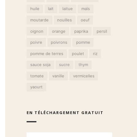
huile
lait
laitue
maïs
moutarde
nouilles
oeuf
oignon
orange
paprika
persil
poivre
poivrons
pomme
pomme de terres
poulet
riz
sauce soja
sucre
thym
tomate
vanille
vermicelles
yaourt
EN TÉLÉCHARGEMENT GRATUIT