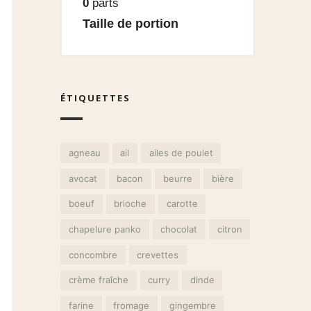
0
parts
Taille de portion
ÉTIQUETTES
agneau
ail
ailes de poulet
avocat
bacon
beurre
bière
boeuf
brioche
carotte
chapelure panko
chocolat
citron
concombre
crevettes
crème fraîche
curry
dinde
farine
fromage
gingembre