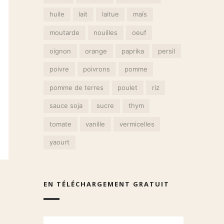
huile
lait
laitue
maïs
moutarde
nouilles
oeuf
oignon
orange
paprika
persil
poivre
poivrons
pomme
pomme de terres
poulet
riz
sauce soja
sucre
thym
tomate
vanille
vermicelles
yaourt
EN TÉLÉCHARGEMENT GRATUIT