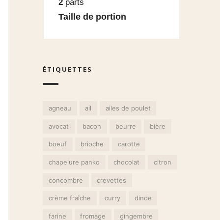
2
parts
Taille de portion
ÉTIQUETTES
agneau
ail
ailes de poulet
avocat
bacon
beurre
bière
boeuf
brioche
carotte
chapelure panko
chocolat
citron
concombre
crevettes
crème fraîche
curry
dinde
farine
fromage
gingembre