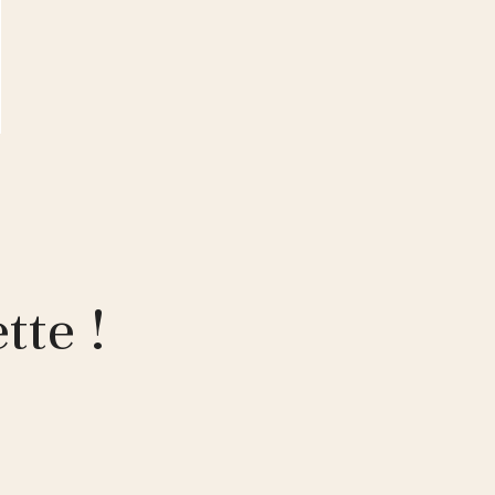
tte !
!