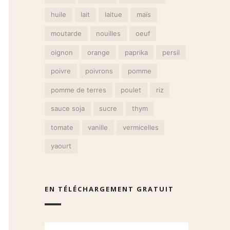
huile
lait
laitue
maïs
moutarde
nouilles
oeuf
oignon
orange
paprika
persil
poivre
poivrons
pomme
pomme de terres
poulet
riz
sauce soja
sucre
thym
tomate
vanille
vermicelles
yaourt
EN TÉLÉCHARGEMENT GRATUIT