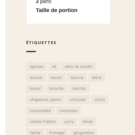
2
parts
Taille de portion
ÉTIQUETTES
agneau
ail
ailes de poulet
avocat
bacon
beurre
bière
boeuf
brioche
carotte
chapelure panko
chocolat
citron
concombre
crevettes
crème fraîche
curry
dinde
farine
fromage
gingembre