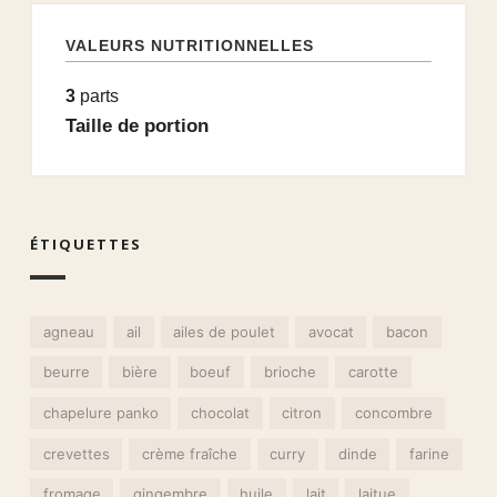
VALEURS NUTRITIONNELLES
3
parts
Taille de portion
ÉTIQUETTES
agneau
ail
ailes de poulet
avocat
bacon
beurre
bière
boeuf
brioche
carotte
chapelure panko
chocolat
citron
concombre
crevettes
crème fraîche
curry
dinde
farine
fromage
gingembre
huile
lait
laitue