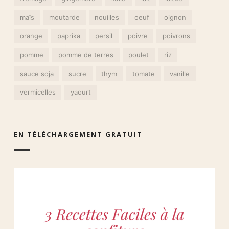
maïs
moutarde
nouilles
oeuf
oignon
orange
paprika
persil
poivre
poivrons
pomme
pomme de terres
poulet
riz
sauce soja
sucre
thym
tomate
vanille
vermicelles
yaourt
EN TÉLÉCHARGEMENT GRATUIT