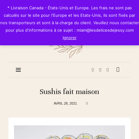
Les
* Livraison Canada - États-Unis et Europe. Les frais ne sont pas
Délices
calculés sur le site pour l'Europe et les Etats-Unis, ils sont fixés par
de
nos transporteurs et sont à la charge du client. Veuillez nous contacter
Jessy
pour plus d'informations à ce sujet : miam@lesdelicesdejessy.com
Ignorer
Sushis fait maison
AVRIL 28, 2021
0