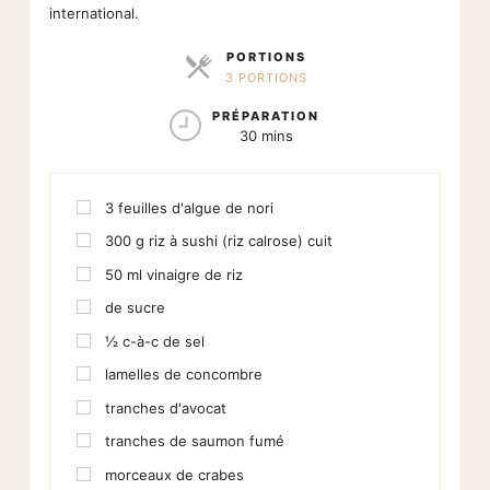
international.
PORTIONS
3 PORTIONS
PARTS
PRÉPARATION
30 mins
3
feuilles d'algue de nori
300
g
riz à sushi (riz calrose) cuit
50
ml
vinaigre de riz
de sucre
½
c-à-c
de sel
lamelles de concombre
tranches d'avocat
tranches de saumon fumé
morceaux de crabes