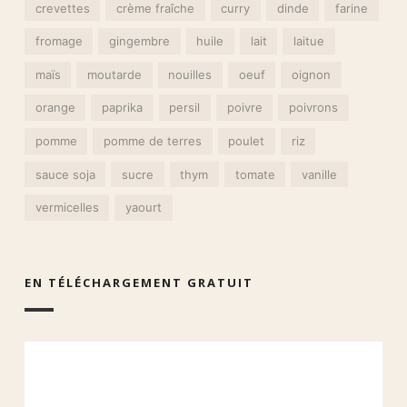
crevettes
crème fraîche
curry
dinde
farine
fromage
gingembre
huile
lait
laitue
maïs
moutarde
nouilles
oeuf
oignon
orange
paprika
persil
poivre
poivrons
pomme
pomme de terres
poulet
riz
sauce soja
sucre
thym
tomate
vanille
vermicelles
yaourt
EN TÉLÉCHARGEMENT GRATUIT