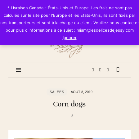
Les
* Livraison Canada - États-Unis et Europe. Les frais ne sont pas
Délices
calculés sur le site pour l'Europe et les Etats-Unis, ils sont fixés par
de
nos transporteurs et sont à la charge du client. Veuillez nous contacter
Jessy
pour plus d'informations à ce sujet : miam@lesdelicesdejessy.com
Ignorer
SALÉES
AOÛT 8, 2019
Corn dogs
8