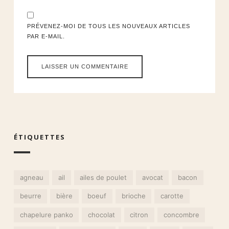
PRÉVENEZ-MOI DE TOUS LES NOUVEAUX ARTICLES
PAR E-MAIL.
ÉTIQUETTES
agneau
ail
ailes de poulet
avocat
bacon
beurre
bière
boeuf
brioche
carotte
chapelure panko
chocolat
citron
concombre