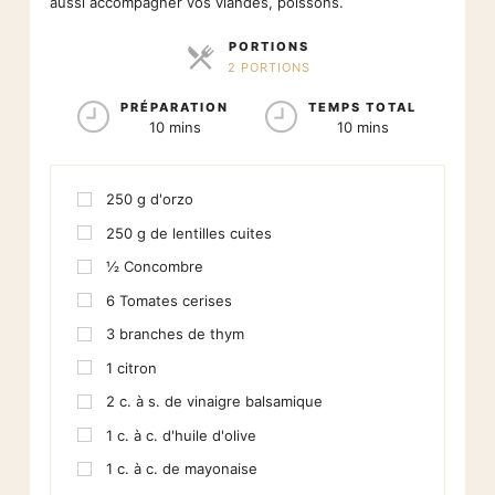
aussi accompagner vos viandes, poissons.
PORTIONS
2 PORTIONS
PARTS
PRÉPARATION
TEMPS TOTAL
10 mins
10 mins
250
g
d'orzo
250
g
de lentilles cuites
½
Concombre
6
Tomates cerises
3
branches de thym
1
citron
2
c. à s. de vinaigre balsamique
1
c. à c. d'huile d'olive
1
c. à c. de mayonaise