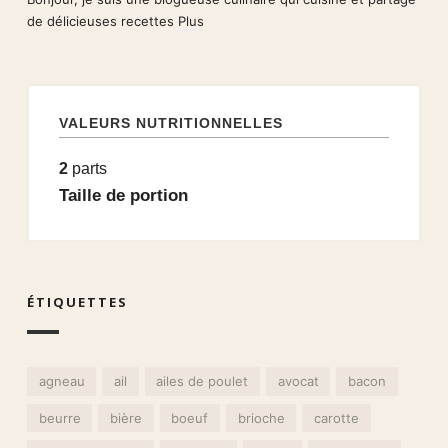
de délicieuses recettes
Plus
VALEURS NUTRITIONNELLES
2
parts
Taille de portion
ÉTIQUETTES
agneau
ail
ailes de poulet
avocat
bacon
beurre
bière
boeuf
brioche
carotte