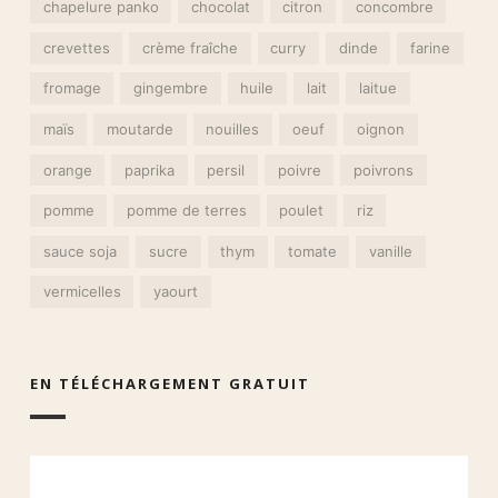
chapelure panko
chocolat
citron
concombre
crevettes
crème fraîche
curry
dinde
farine
fromage
gingembre
huile
lait
laitue
maïs
moutarde
nouilles
oeuf
oignon
orange
paprika
persil
poivre
poivrons
pomme
pomme de terres
poulet
riz
sauce soja
sucre
thym
tomate
vanille
vermicelles
yaourt
EN TÉLÉCHARGEMENT GRATUIT