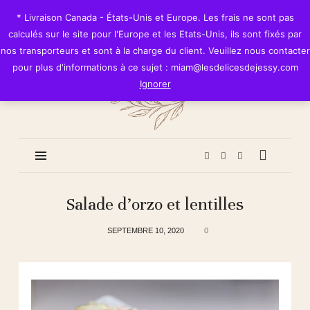
Les
* Livraison Canada - États-Unis et Europe. Les frais ne sont pas
Délices
calculés sur le site pour l'Europe et les Etats-Unis, ils sont fixés par
de
nos transporteurs et sont à la charge du client. Veuillez nous contacter
Jessy
pour plus d'informations à ce sujet : miam@lesdelicesdejessy.com
Ignorer
Salade d’orzo et lentilles
SEPTEMBRE 10, 2020
0