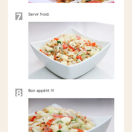
7
Servir froid.
8
Bon appétit !!!