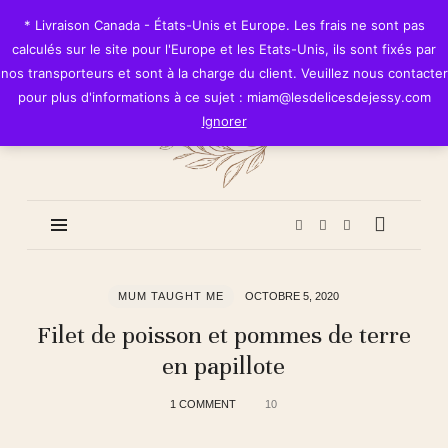
Les
* Livraison Canada - États-Unis et Europe. Les frais ne sont pas
Délices
calculés sur le site pour l'Europe et les Etats-Unis, ils sont fixés par
de
nos transporteurs et sont à la charge du client. Veuillez nous contacter
Jessy
pour plus d'informations à ce sujet : miam@lesdelicesdejessy.com
Ignorer
MUM TAUGHT ME
OCTOBRE 5, 2020
Filet de poisson et pommes de terre
en papillote
1 COMMENT
10