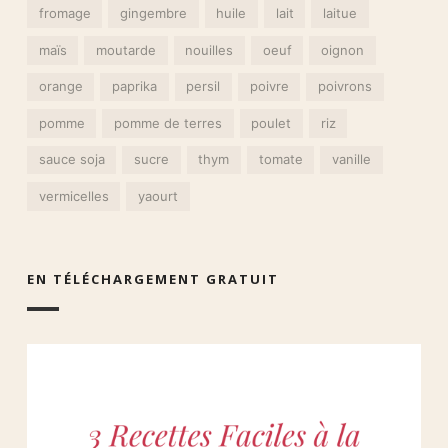
fromage
gingembre
huile
lait
laitue
maïs
moutarde
nouilles
oeuf
oignon
orange
paprika
persil
poivre
poivrons
pomme
pomme de terres
poulet
riz
sauce soja
sucre
thym
tomate
vanille
vermicelles
yaourt
EN TÉLÉCHARGEMENT GRATUIT