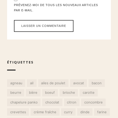
PRÉVENEZ-MOI DE TOUS LES NOUVEAUX ARTICLES
PAR E-MAIL.
ÉTIQUETTES
agneau
ail
ailes de poulet
avocat
bacon
beurre
bière
boeuf
brioche
carotte
chapelure panko
chocolat
citron
concombre
crevettes
crème fraîche
curry
dinde
farine