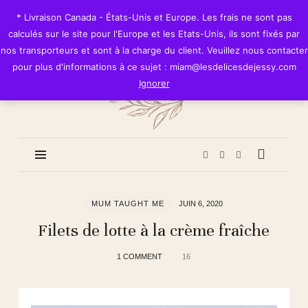
Les
* Livraison Canada - États-Unis et Europe. Les frais ne sont pas
Délices
calculés sur le site pour l'Europe et les Etats-Unis, ils sont fixés par
de
nos transporteurs et sont à la charge du client. Veuillez nous contacter
Jessy
pour plus d'informations à ce sujet : miam@lesdelicesdejessy.com
Ignorer
MUM TAUGHT ME
JUIN 6, 2020
Filets de lotte à la crème fraîche
1 COMMENT
16