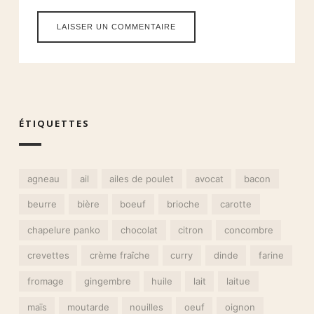
ÉTIQUETTES
agneau
ail
ailes de poulet
avocat
bacon
beurre
bière
boeuf
brioche
carotte
chapelure panko
chocolat
citron
concombre
crevettes
crème fraîche
curry
dinde
farine
fromage
gingembre
huile
lait
laitue
maïs
moutarde
nouilles
oeuf
oignon