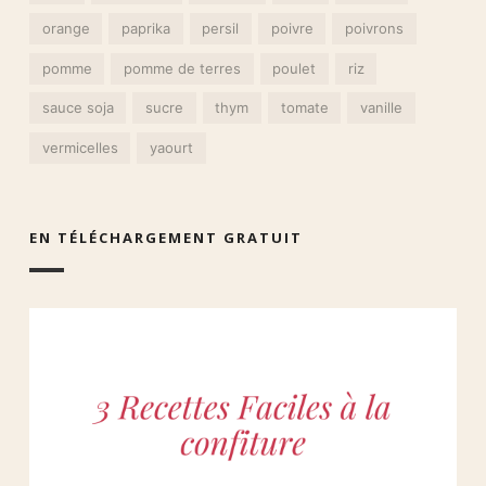
orange
paprika
persil
poivre
poivrons
pomme
pomme de terres
poulet
riz
sauce soja
sucre
thym
tomate
vanille
vermicelles
yaourt
EN TÉLÉCHARGEMENT GRATUIT