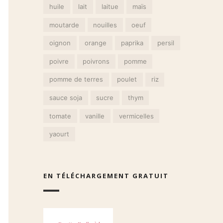
huile
lait
laitue
maïs
moutarde
nouilles
oeuf
oignon
orange
paprika
persil
poivre
poivrons
pomme
pomme de terres
poulet
riz
sauce soja
sucre
thym
tomate
vanille
vermicelles
yaourt
EN TÉLÉCHARGEMENT GRATUIT