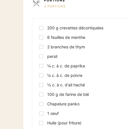
PORTIONS
4 PORTIONS
PARTS
200
g
crevettes décortiquées
6
feuilles de menthe
2
branches de thym
persil
¼
c. à c. de paprika
¼
c. à c. de poivre
½
c. à c. d'ail haché
100
g
de farine de blé
Chapelure panko
1
oeuf
Huile (pour friture)