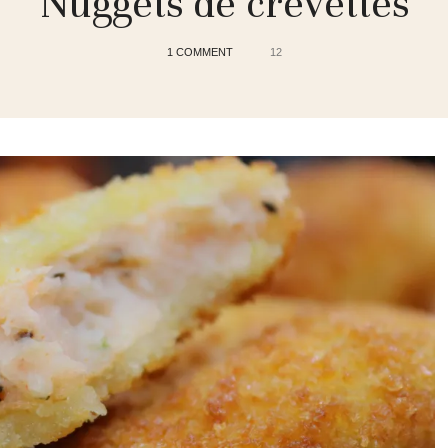
de
Nuggets de crevettes
1 COMMENT
12
Jessy