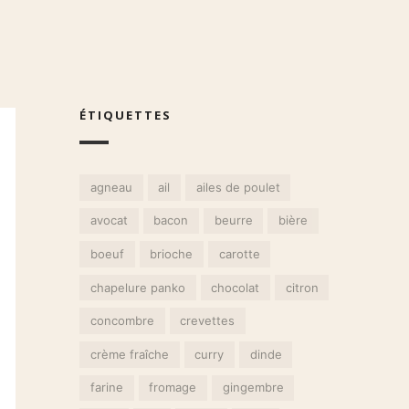
ÉTIQUETTES
agneau
ail
ailes de poulet
avocat
bacon
beurre
bière
boeuf
brioche
carotte
chapelure panko
chocolat
citron
concombre
crevettes
crème fraîche
curry
dinde
farine
fromage
gingembre