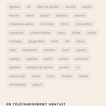
agneau
ail
ailes de poulet
avocat
bacon
beurre
bière
boeuf
brioche
carotte
chapelure panko
chocolat
citron
concombre
crevettes
crème fraîche
curry
dinde
farine
fromage
gingembre
huile
lait
laitue
maïs
moutarde
nouilles
oeuf
oignon
orange
paprika
persil
poivre
poivrons
pomme
pomme de terres
poulet
riz
sauce soja
sucre
thym
tomate
vanille
vermicelles
yaourt
EN TÉLÉCHARGEMENT GRATUIT