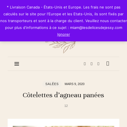
Les
* Livraison Canada - États-Unis et Europe. Les frais ne sont pas
Délices
calculés sur le site pour l'Europe et les Etats-Unis, ils sont fixés par
de
nos transporteurs et sont à la charge du client. Veuillez nous contacter
Jessy
pour plus d'informations à ce sujet : miam@lesdelicesdejessy.com
Ignorer
SALÉES
MARS 9, 2020
Côtelettes d’agneau panées
12